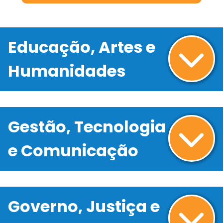
Educação, Artes e
Humanidades
Gestão, Tecnologia
e Comunicação
Governo, Justiça e