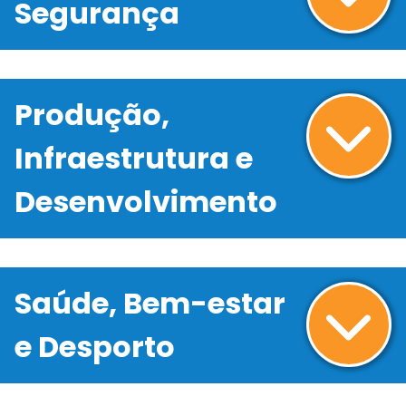
Segurança
Produção,
Infraestrutura e
Desenvolvimento
Saúde, Bem-estar
e Desporto