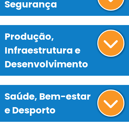
Segurança
Produção,
Infraestrutura e
Desenvolvimento
Saúde, Bem-estar
e Desporto