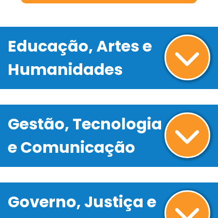
Educação, Artes e
Humanidades
Gestão, Tecnologia
e Comunicação
Governo, Justiça e