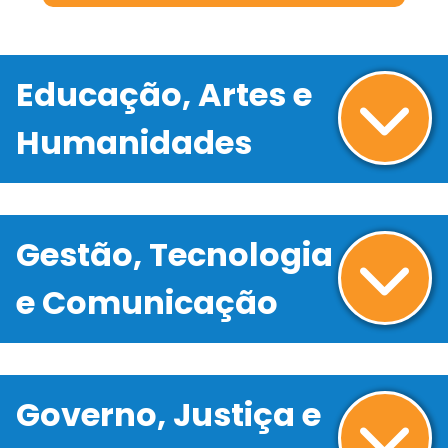
Educação, Artes e
Humanidades
Gestão, Tecnologia
e Comunicação
Governo, Justiça e