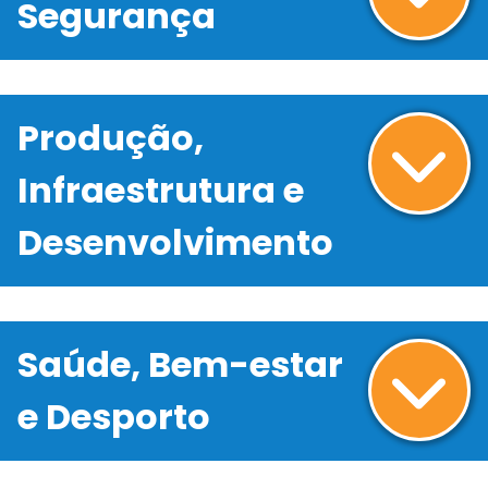
Segurança
Produção,
Infraestrutura e
Desenvolvimento
Saúde, Bem-estar
e Desporto