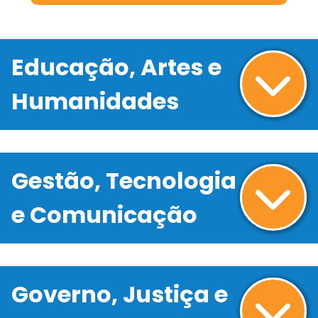
Educação, Artes e
Humanidades
Gestão, Tecnologia
e Comunicação
Governo, Justiça e