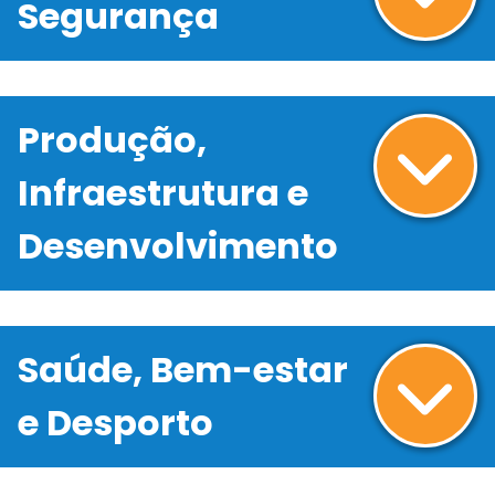
Segurança
Produção,
Infraestrutura e
Desenvolvimento
Saúde, Bem-estar
e Desporto