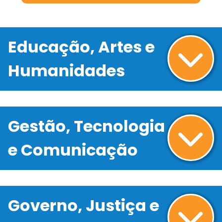
Educação, Artes e
Humanidades
Gestão, Tecnologia
e Comunicação
Governo, Justiça e