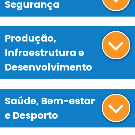
Segurança
Produção,
Infraestrutura e
Desenvolvimento
Saúde, Bem-estar
e Desporto