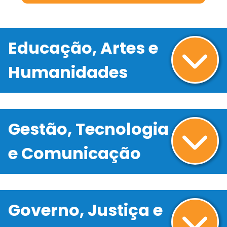
Educação, Artes e
Humanidades
Gestão, Tecnologia
e Comunicação
Governo, Justiça e