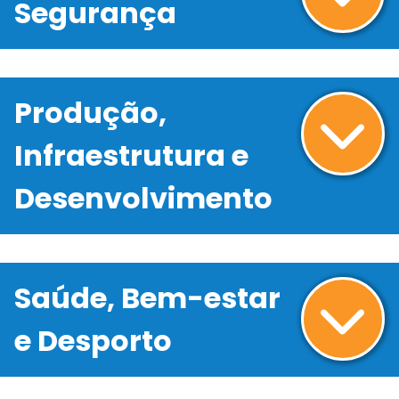
Segurança
Produção,
Infraestrutura e
Desenvolvimento
Saúde, Bem-estar
e Desporto