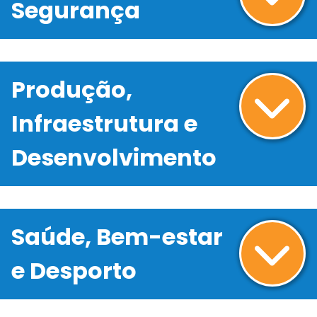
Segurança
Produção,
Infraestrutura e
Desenvolvimento
Saúde, Bem-estar
e Desporto