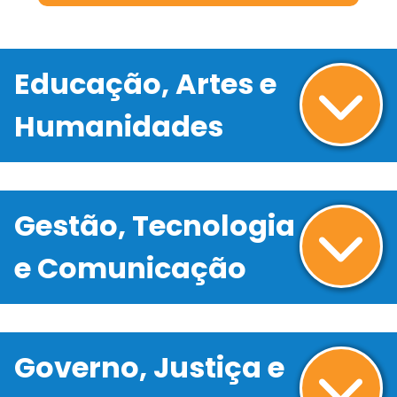
Educação, Artes e
Humanidades
Gestão, Tecnologia
e Comunicação
Governo, Justiça e