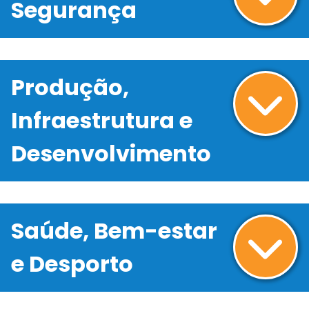
Segurança
Produção,
Infraestrutura e
Desenvolvimento
Saúde, Bem-estar
e Desporto