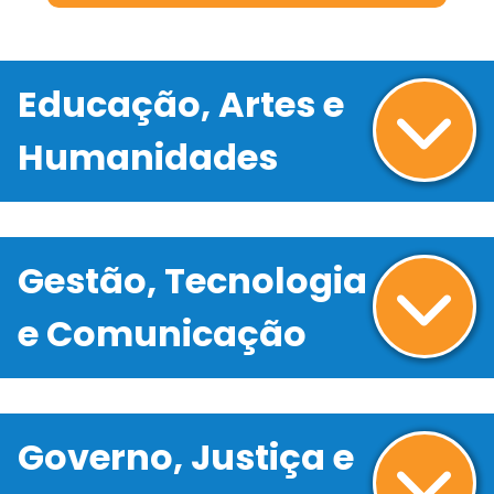
Educação, Artes e
Humanidades
Gestão, Tecnologia
e Comunicação
Governo, Justiça e