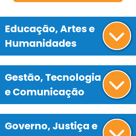
Educação, Artes e
Humanidades
Gestão, Tecnologia
e Comunicação
Governo, Justiça e