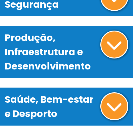
Segurança
Produção,
Infraestrutura e
Desenvolvimento
Saúde, Bem-estar
e Desporto