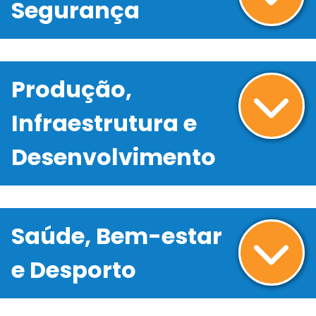
Segurança
Produção,
Infraestrutura e
Desenvolvimento
Saúde, Bem-estar
e Desporto