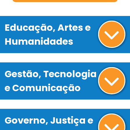
Educação, Artes e
Humanidades
Gestão, Tecnologia
e Comunicação
Governo, Justiça e