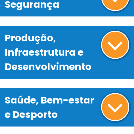
Segurança
Produção,
Infraestrutura e
Desenvolvimento
Saúde, Bem-estar
e Desporto