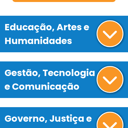
Educação, Artes e
Humanidades
Gestão, Tecnologia
e Comunicação
Governo, Justiça e