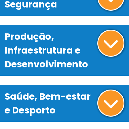
Segurança
Produção,
Infraestrutura e
Desenvolvimento
Saúde, Bem-estar
e Desporto