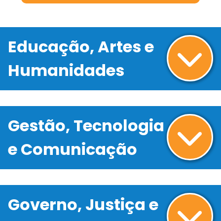
Educação, Artes e
Humanidades
Gestão, Tecnologia
e Comunicação
Governo, Justiça e