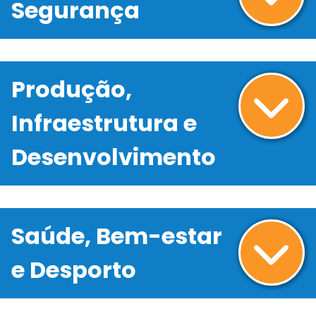
Segurança
Produção,
Infraestrutura e
Desenvolvimento
Saúde, Bem-estar
e Desporto