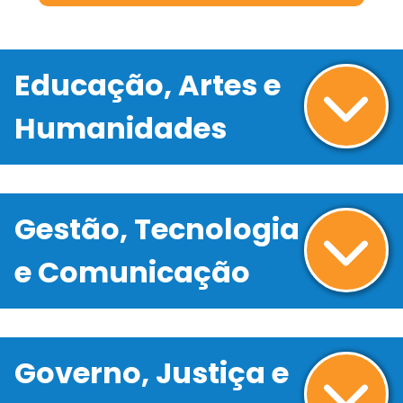
Educação, Artes e
Humanidades
Gestão, Tecnologia
e Comunicação
Governo, Justiça e