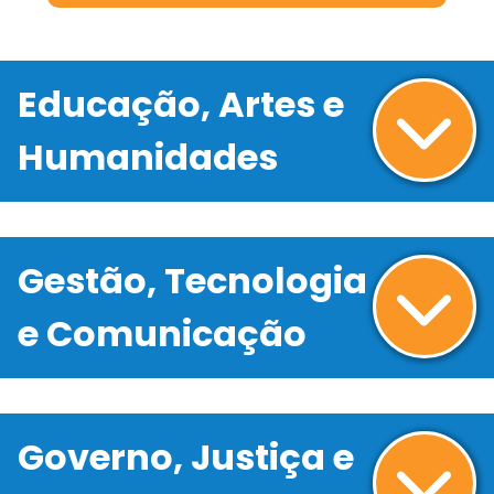
Educação, Artes e
Humanidades
Gestão, Tecnologia
e Comunicação
Governo, Justiça e