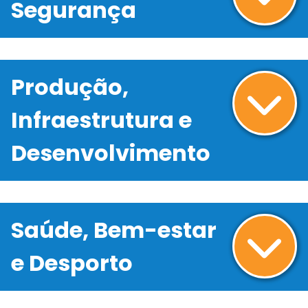
Segurança
Produção,
Infraestrutura e
Desenvolvimento
Saúde, Bem-estar
e Desporto