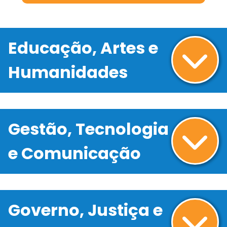
Educação, Artes e
Humanidades
Gestão, Tecnologia
e Comunicação
Governo, Justiça e