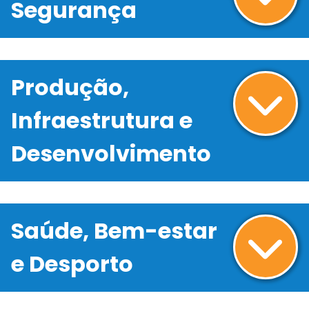
Segurança
Produção,
Infraestrutura e
Desenvolvimento
Saúde, Bem-estar
e Desporto