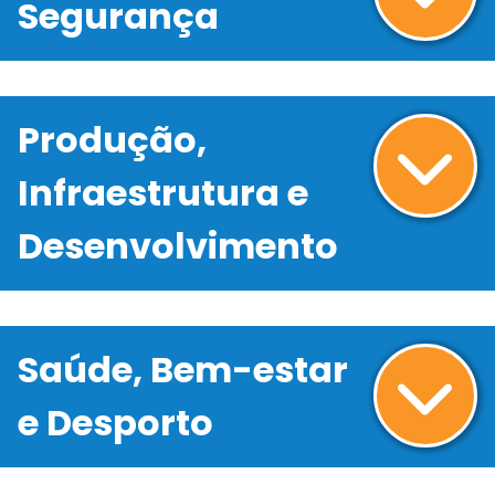
Segurança
Produção,
Infraestrutura e
Desenvolvimento
Saúde, Bem-estar
e Desporto