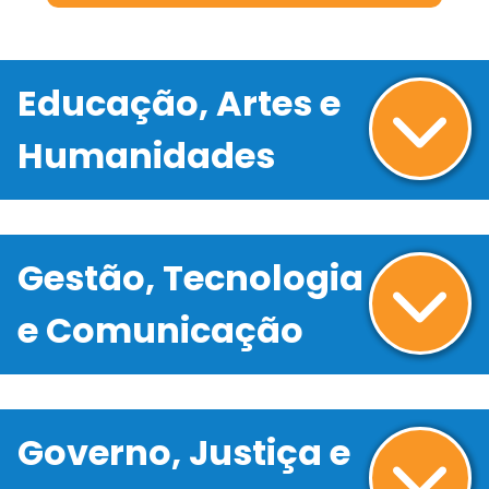
Educação, Artes e
Humanidades
Gestão, Tecnologia
e Comunicação
Governo, Justiça e