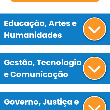
Educação, Artes e
Humanidades
Gestão, Tecnologia
e Comunicação
Governo, Justiça e