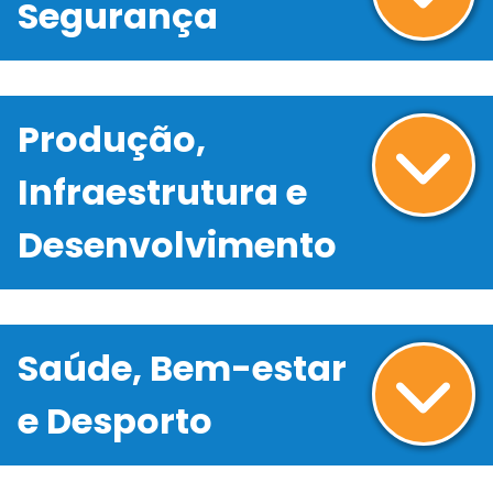
Segurança
Produção,
Infraestrutura e
Desenvolvimento
Saúde, Bem-estar
e Desporto