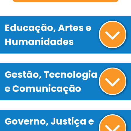
Educação, Artes e
Humanidades
Gestão, Tecnologia
e Comunicação
Governo, Justiça e