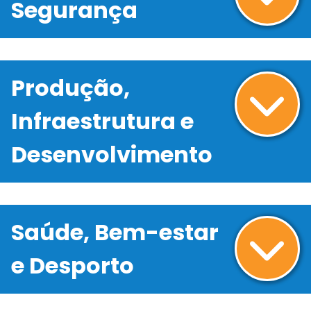
Segurança
Produção,
Infraestrutura e
Desenvolvimento
Saúde, Bem-estar
e Desporto