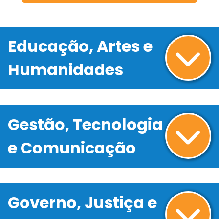
Educação, Artes e
Humanidades
Gestão, Tecnologia
e Comunicação
Governo, Justiça e