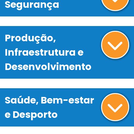
Segurança
Produção,
Infraestrutura e
Desenvolvimento
Saúde, Bem-estar
e Desporto