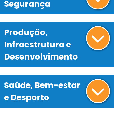
Segurança
Produção,
Infraestrutura e
Desenvolvimento
Saúde, Bem-estar
e Desporto