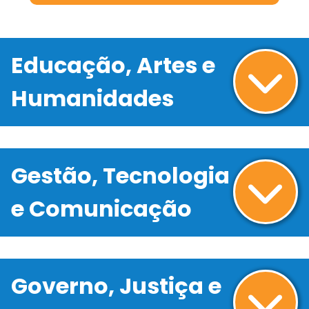
Educação, Artes e
Humanidades
Gestão, Tecnologia
e Comunicação
Governo, Justiça e