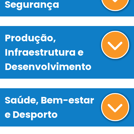
Segurança
Produção,
Infraestrutura e
Desenvolvimento
Saúde, Bem-estar
e Desporto