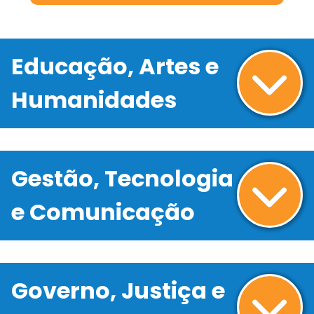
Educação, Artes e
Humanidades
Gestão, Tecnologia
e Comunicação
Governo, Justiça e