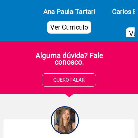
Ana Paula Tartari
Carlos 
Ver Currículo
Ver
Alguma dúvida? Fale
conosco.
QUERO FALAR