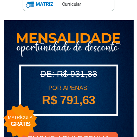
Curricular
polo
Portal
de
Periódicos
Calendário
Acadêmico
Portal
da
Biblioteca
Guairacard
Portal
da
DE: R$ 931,33
Empregabilidade
Destaque
POR APENAS:
Mais
R$ 791,63
Opções
Contato
MATRÍCULA
GRÁTIS