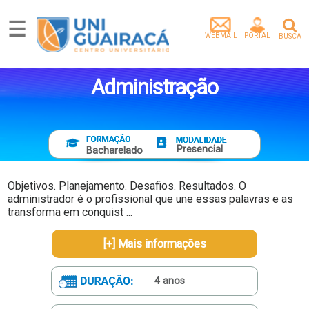
☰
WEBMAIL
PORTAL
BUSCA
Graduação
Pós-
Administração
Graduação
Mestrado
Extensão
Egressos
Presencial
Bacharelado
Pesquisa
e
Objetivos. Planejamento. Desafios. Resultados. O
Extensão
administrador é o profissional que une essas palavras e as
transforma em conquist ...
Vídeos
Artigos
[+] Mais informações
Instituição
Empresa
4 anos
parceira
Tenha
um