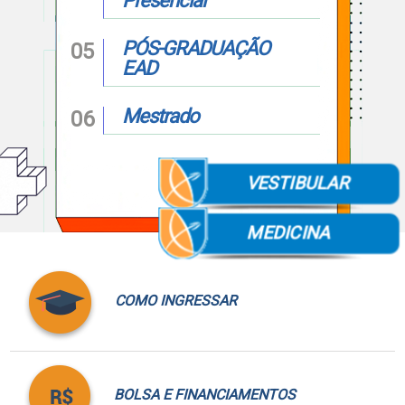
Presencial
polo
Portal
PÓS-GRADUAÇÃO
05
de
EAD
Periódicos
Calendário
Acadêmico
Mestrado
06
Portal
da
Biblioteca
Guairacard
VESTIBULAR
Portal
da
Empregabilidade
MEDICINA
Destaque
Mais
Opções
COMO INGRESSAR
Contato
BOLSA E FINANCIAMENTOS