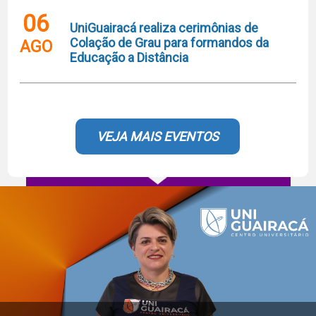
06
UniGuairacá realiza cerimônias de
Colação de Grau para formandos da
AGO
Educação a Distância
VEJA MAIS EVENTOS