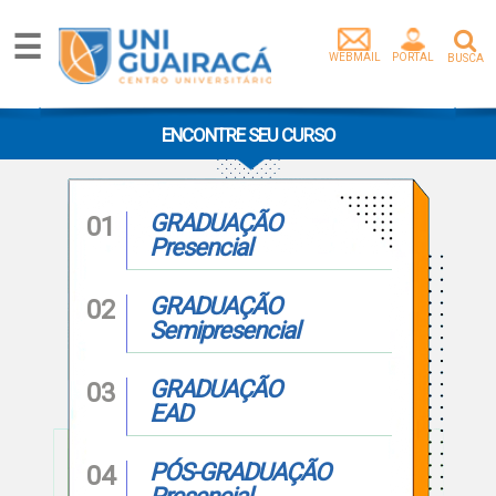
☰
WEBMAIL
PORTAL
BUSCA
Graduação
Pós-
ENCONTRE SEU CURSO
Graduação
Mestrado
Extensão
GRADUAÇÃO
01
Egressos
Presencial
Pesquisa
e
GRADUAÇÃO
02
Extensão
Semipresencial
Vídeos
Artigos
GRADUAÇÃO
03
Instituição
EAD
Empresa
parceira
PÓS-GRADUAÇÃO
04
Tenha
um