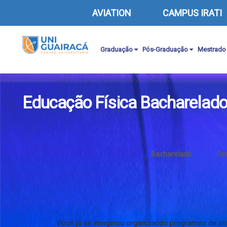
AVIATION
CAMPUS IRATI
Graduação
Pós-Graduação
Mestrado
Educação Física Bacharelad
Bacharelado
Se
Você já se imaginou organizando programas de ativi