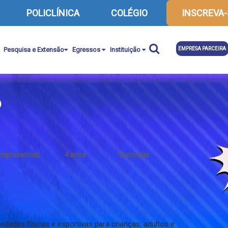
POLICLÍNICA
COLÉGIO
INSCREVA-
Pesquisa e Extensão
Egressos
Instituição
EMPRESA PARCEIRA
o
mipresencial
4 anos
Curricular
dades físicas e esportivas para crianças, adultos e