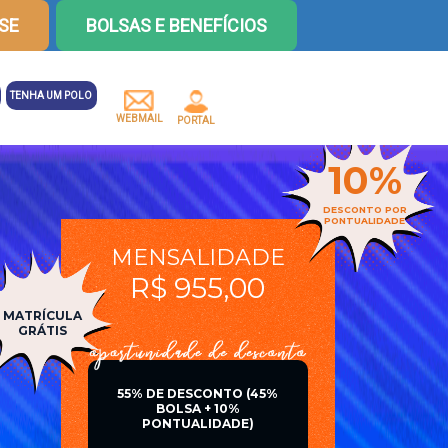
SE
BOLSAS E BENEFÍCIOS
TENHA UM POLO
WEBMAIL
PORTAL
10%
DESCONTO POR
PONTUALIDADE
MENSALIDADE
R$ 955,00
MATRÍCULA
GRÁTIS
55% DE DESCONTO (45%
BOLSA + 10%
PONTUALIDADE)