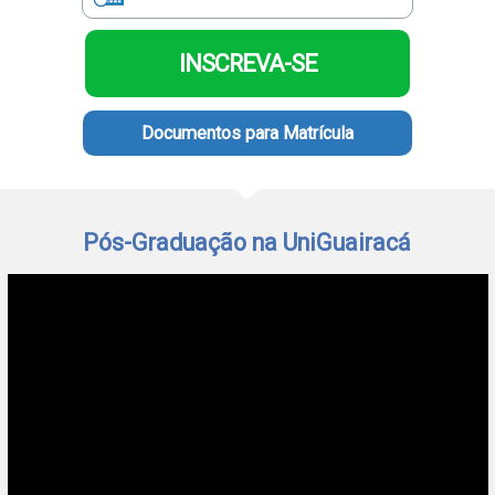
polo
Portal
INSCREVA-SE
de
Periódicos
Calendário
Acadêmico
Documentos para Matrícula
Portal
da
Biblioteca
Guairacard
Portal
Pós-Graduação na UniGuairacá
da
Empregabilidade
Destaque
Mais
Opções
Contato