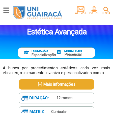
☰
WEBMAIL
PORTAL
BUSCA
Graduação
Pós-
Estética Avançada
Graduação
Mestrado
Extensão
Egressos
Presencial
Especialização
Pesquisa
e
A busca por procedimentos estéticos cada vez mais
Extensão
eficazes, minimamente invasivo e personalizados com o ...
Vídeos
[+] Mais informações
Artigos
Instituição
12 meses
Empresa
parceira
Tenha
Curricular
um