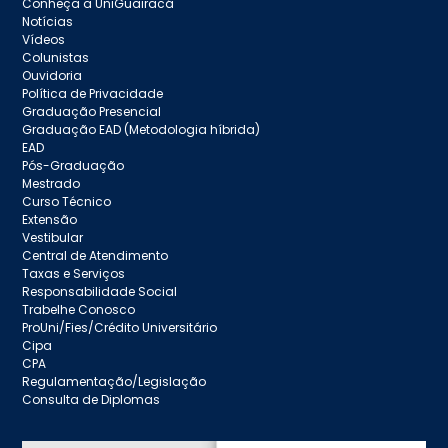
Conheça a UniGuairacá
Notícias
Vídeos
Colunistas
Ouvidoria
Política de Privacidade
Graduação Presencial
Graduação EAD (Metodologia híbrida)
EAD
Pós-Graduação
Mestrado
Curso Técnico
Extensão
Vestibular
Central de Atendimento
Taxas e Serviços
Responsabilidade Social
Trabelhe Conosco
ProUni/Fies/Crédito Universitário
Cipa
CPA
Regulamentação/Legislação
Consulta de Diplomas