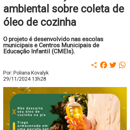
polo
ambiental sobre coleta de
Portal
de
óleo de cozinha
Periódicos
Calendário
Acadêmico
Portal
O projeto é desenvolvido nas escolas
da
municipais e Centros Municipais de
Biblioteca
Educação Infantil (CMEIs).
Guairacard
Portal
Compartilhar
Faceboo
Twitt
W
da
Empregabilidade
Por: Poliana Kovalyk
Destaque
29/11/2024 13h28
Mais
Opções
Contato