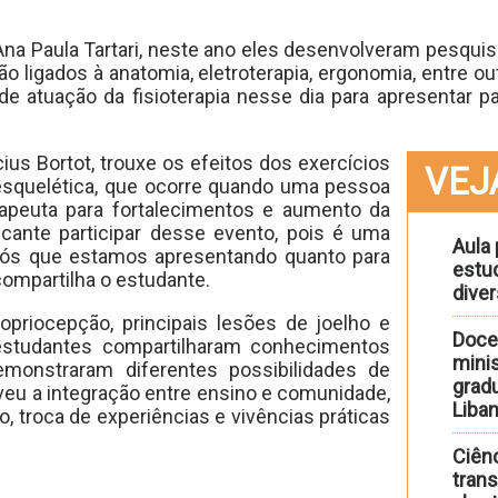
na Paula Tartari, neste ano eles desenvolveram pesqui
ão ligados à anatomia, eletroterapia, ergonomia, entre o
e atuação da fisioterapia nesse dia para apresentar p
ius Bortot, trouxe os efeitos dos exercícios
VEJ
esquelética, que ocorre quando uma pessoa
apeuta para fortalecimentos e aumento da
icante participar desse evento, pois é uma
Aula 
nós que estamos apresentando quanto para
estu
compartilha o estudante.
diver
riocepção, principais lesões de joelho e
Doce
s estudantes compartilharam conhecimentos
minis
monstraram diferentes possibilidades de
gradu
oveu a integração entre ensino e comunidade,
Liba
troca de experiências e vivências práticas
Ciênc
trans