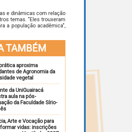
sas e dinâmicas com relação
utros temas. "Eles trouxeram
ara a população acadêmica",
A TAMBÉM
prática aproxima
dantes de Agronomia da
sidade vegetal
nte da UniGuairacá
tra aula na pós-
ação da Faculdade Sírio-
nês
ia, Arte e Vocação para
formar vidas: inscrições