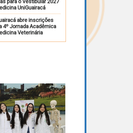
as para o Vestibular 2027
edicina UniGuairacá
uairacá abre inscrições
 a 4º Jornada Acadêmica
dicina Veterinária