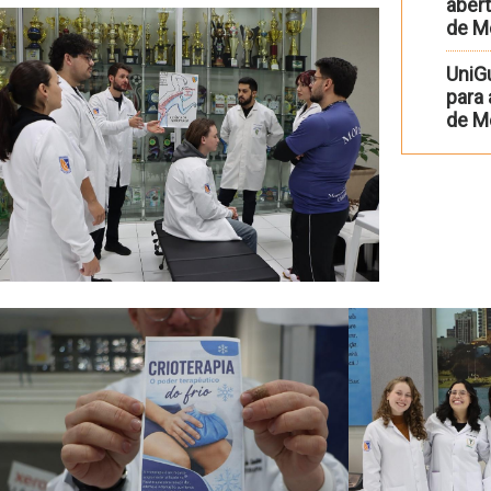
abert
de M
UniG
para
de Me