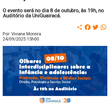
polo
Portal
O evento será no dia 8 de outubro, às 19h, no
de
Auditório da UniGuairacá.
Periódicos
Calendário
Compartilhar
Faceboo
Twitt
W
Acadêmico
Portal
Por: Viviane Moreira
da
24/09/2025 15h00
Biblioteca
Guairacard
Portal
da
Empregabilidade
Destaque
Mais
Opções
Contato