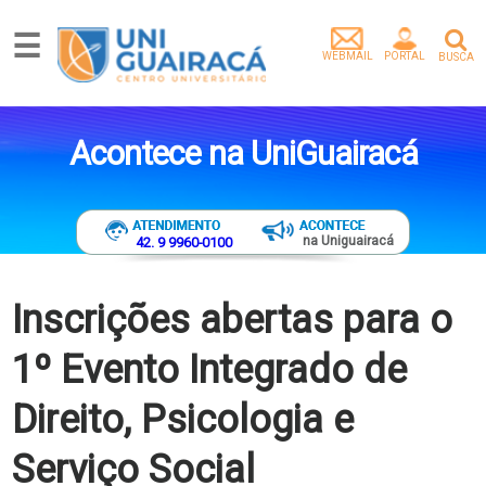
☰
WEBMAIL
PORTAL
BUSCA
Graduação
Pós-
Acontece na UniGuairacá
Graduação
Mestrado
Extensão
Egressos
na Uniguairacá
42. 9 9960-0100
Pesquisa
e
Extensão
Inscrições abertas para o
Vídeos
1º Evento Integrado de
Artigos
Instituição
Direito, Psicologia e
Empresa
parceira
Serviço Social
Tenha
um