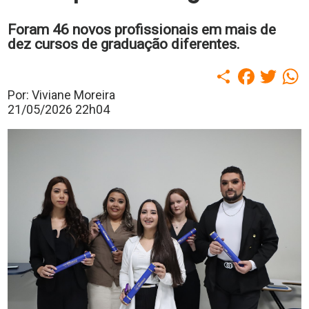
polo
Portal
Foram 46 novos profissionais em mais de
de
dez cursos de graduação diferentes.
Periódicos
Calendário
Compartilhar
Faceboo
Twitt
W
Acadêmico
Portal
Por: Viviane Moreira
da
21/05/2026 22h04
Biblioteca
Guairacard
Portal
da
Empregabilidade
Destaque
Mais
Opções
Contato