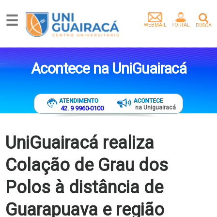
☰
WEBMAIL
PORTAL
BUSCA
Graduação
Pós-
Acontece na UniGuairacá
Graduação
Mestrado
Extensão
Egressos
na Uniguairacá
42. 9 9960-0100
Pesquisa
e
Extensão
UniGuairacá realiza
Vídeos
Colação de Grau dos
Artigos
Instituição
Polos à distância de
Empresa
parceira
Guarapuava e região
Tenha
um