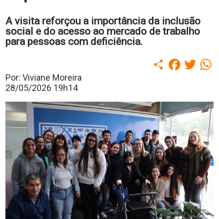
polo
Portal
A visita reforçou a importância da inclusão
de
social e do acesso ao mercado de trabalho
Periódicos
para pessoas com deficiência.
Calendário
Acadêmico
Compartilhar
Faceboo
Twitt
W
Portal
da
Por: Viviane Moreira
Biblioteca
28/05/2026 19h14
Guairacard
Portal
da
Empregabilidade
Destaque
Mais
Opções
Contato