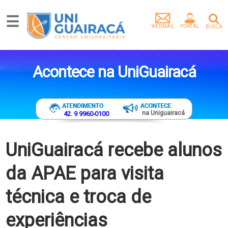
☰
WEBMAIL
PORTAL
BUSCA
Graduação
Pós-
Acontece na UniGuairacá
Graduação
Mestrado
Extensão
Egressos
na Uniguairacá
42. 9 9960-0100
Pesquisa
e
Extensão
UniGuairacá recebe alunos
Vídeos
da APAE para visita
Artigos
Instituição
técnica e troca de
Empresa
parceira
experiências
Tenha
um