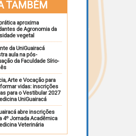
A TAMBÉM
prática aproxima
dantes de Agronomia da
sidade vegetal
nte da UniGuairacá
tra aula na pós-
ação da Faculdade Sírio-
nês
ia, Arte e Vocação para
formar vidas: inscrições
as para o Vestibular 2027
edicina UniGuairacá
uairacá abre inscrições
 a 4º Jornada Acadêmica
dicina Veterinária