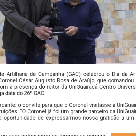
 de Artilharia de Campanha (GAC) celebrou o Dia da A
 Coronel César Augusto Rosa de Araújo, que comandou 
 a presença do reitor da UniGuairacá Centro Universi
nga data do 26º GAC.
cante: o convite para que o Coronel visitasse a UniGu
uições. “O Coronel já foi um grande parceiro da UniGuair
ma oportunidade de expressarmos nossa gratidão a um 
brou com entusiasmo os tempos de parceria