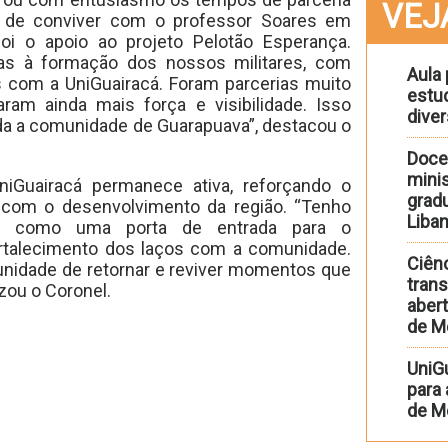
VEJ
r de conviver com o professor Soares em
oi o apoio ao projeto Pelotão Esperança.
as à formação dos nossos militares, com
Aula 
 com a UniGuairacá. Foram parcerias muito
estu
aram ainda mais força e visibilidade. Isso
diver
oda a comunidade de Guarapuava”, destacou o
Doce
minis
iGuairacá permanece ativa, reforçando o
gradu
com o desenvolvimento da região. “Tenho
Liba
cá como uma porta de entrada para o
ortalecimento dos laços com a comunidade.
Ciênc
unidade de retornar e reviver momentos que
trans
izou o Coronel.
abert
de M
UniG
para
de Me