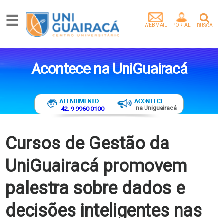
☰
WEBMAIL
PORTAL
BUSCA
Graduação
Pós-
Acontece na UniGuairacá
Graduação
Mestrado
Extensão
Egressos
na Uniguairacá
42. 9 9960-0100
Pesquisa
e
Extensão
Cursos de Gestão da
Vídeos
UniGuairacá promovem
Artigos
Instituição
palestra sobre dados e
Empresa
parceira
decisões inteligentes nas
Tenha
um