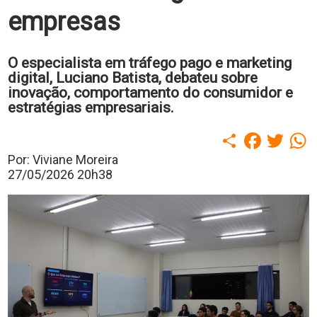
polo
empresas
Portal
de
Periódicos
O especialista em tráfego pago e marketing
Calendário
digital, Luciano Batista, debateu sobre
Acadêmico
inovação, comportamento do consumidor e
Portal
estratégias empresariais.
da
Biblioteca
Guairacard
Compartilhar
Faceboo
Twitt
W
Portal
Por: Viviane Moreira
da
Empregabilidade
27/05/2026 20h38
Destaque
Mais
Opções
Contato