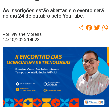
polo
Portal
As inscrições estão abertas e o evento será
de
no dia 24 de outubro pelo YouTube.
Periódicos
Calendário
Compartilhar
Faceboo
Twitt
W
Acadêmico
Portal
Por: Viviane Moreira
da
14/10/2025 14h23
Biblioteca
Guairacard
Portal
da
Empregabilidade
Destaque
Mais
Opções
Contato