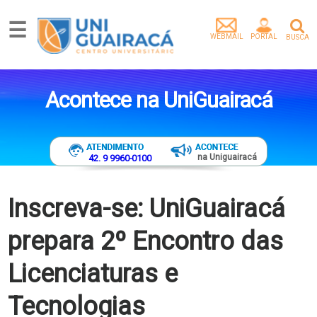
☰
WEBMAIL
PORTAL
BUSCA
Graduação
Pós-
Acontece na UniGuairacá
Graduação
Mestrado
Extensão
Egressos
na Uniguairacá
42. 9 9960-0100
Pesquisa
e
Extensão
Inscreva-se: UniGuairacá
Vídeos
prepara 2º Encontro das
Artigos
Instituição
Licenciaturas e
Empresa
parceira
Tecnologias
Tenha
um