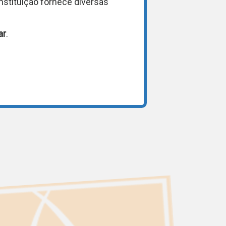
instituição fornece diversas
ar
.