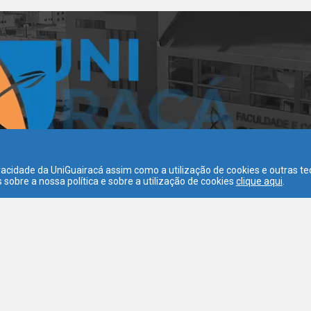
acidade da UniGuairacá assim como a utilização de cookies e outras t
sobre a nossa política e sobre a utilização de cookies
clique aqui
.