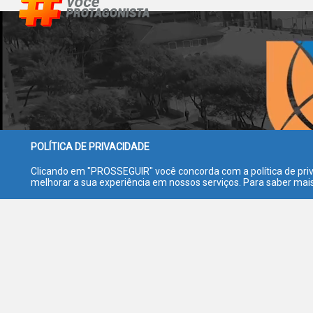
POLÍTICA DE PRIVACIDADE
Clicando em "PROSSEGUIR" você concorda com a política de priv
melhorar a sua experiência em nossos serviços. Para saber mais 