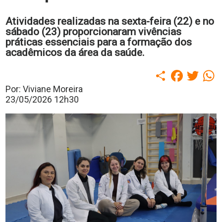
polo
Portal
Atividades realizadas na sexta-feira (22) e no
de
sábado (23) proporcionaram vivências
Periódicos
práticas essenciais para a formação dos
Calendário
acadêmicos da área da saúde.
Acadêmico
Portal
Compartilhar
Faceboo
Twitt
W
da
Biblioteca
Por: Viviane Moreira
Guairacard
23/05/2026 12h30
Portal
da
Empregabilidade
Destaque
Mais
Opções
Contato