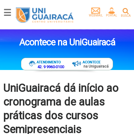
☰
WEBMAIL
PORTAL
BUSCA
Graduação
Pós-
Acontece na UniGuairacá
Graduação
Mestrado
Extensão
Egressos
na Uniguairacá
42. 9 9960-0100
Pesquisa
e
Extensão
UniGuairacá dá início ao
Vídeos
cronograma de aulas
Artigos
Instituição
práticas dos cursos
Empresa
parceira
Semipresenciais
Tenha
um